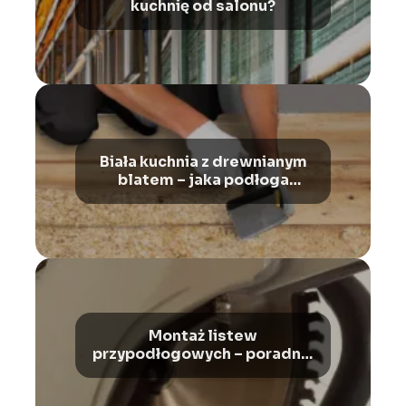
kuchnię od salonu?
Biała kuchnia z drewnianym
blatem – jaka podłoga
będzie najlepsza?
Montaż listew
przypodłogowych – poradnik
krok po kroku