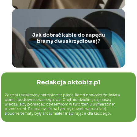
Jak dobrać kable do napędu
bramy dwuskrzydłowej?
Redakcja oktobiz.pl
Zespół redakcyjny oktobiz.pl z pasją śledzi nowości ze świata
domu, budownictwa i ogrodu. Chętnie dzielimy się naszą
wiedzą, aby pomagać czytelnikom w tworzeniu wymarzonej
przestrzeni. Skupiamy się na tym, by nawet najbardziej
złożone tematy były zrozumiałe i inspirujące dla każdego.