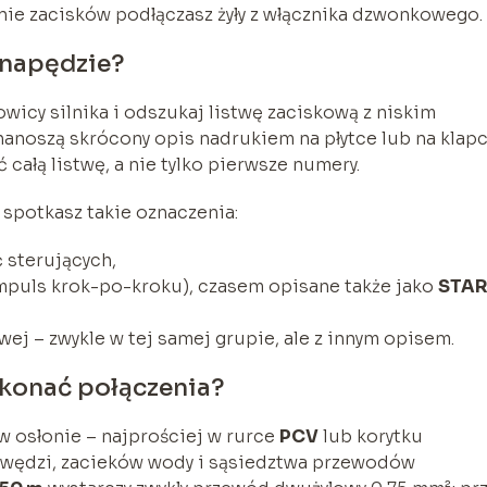
nie zacisków podłączasz żyły z włącznika dzwonkowego.
w napędzie?
owicy silnika i odszukaj listwę zaciskową z niskim
anoszą skrócony opis nadrukiem na płytce lub na klap
całą listwę, a nie tylko pierwsze numery.
potkasz takie oznaczenia:
 sterujących,
mpuls krok-po-kroku), czasem opisane także jako
STA
wej – zwykle w tej samej grupie, ale z innym opisem.
konać połączenia?
 osłonie – najprościej w rurce
PCV
lub korytku
krawędzi, zacieków wody i sąsiedztwa przewodów