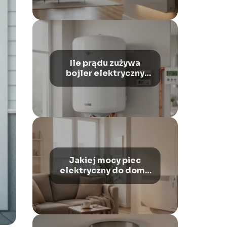
Ile prądu zużywa
bojler elektryczny
200l?
Jakiej mocy piec
elektryczny do domu
120m2?