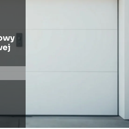
owy
wej