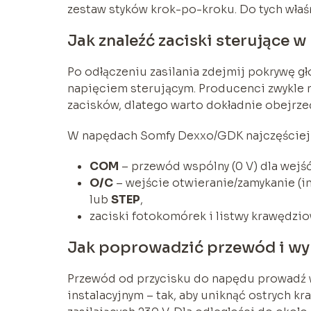
zestaw styków krok-po-kroku. Do tych właś
Jak znaleźć zaciski sterujące 
Po odłączeniu zasilania zdejmij pokrywę gł
napięciem sterującym. Producenci zwykle n
zacisków, dlatego warto dokładnie obejrzeć 
W napędach Somfy Dexxo/GDK najczęściej s
COM
– przewód wspólny (0 V) dla wejść
O/C
– wejście otwieranie/zamykanie (i
lub
STEP
,
zaciski fotokomórek i listwy krawędzio
Jak poprowadzić przewód i wy
Przewód od przycisku do napędu prowadź w
instalacyjnym – tak, aby uniknąć ostrych 