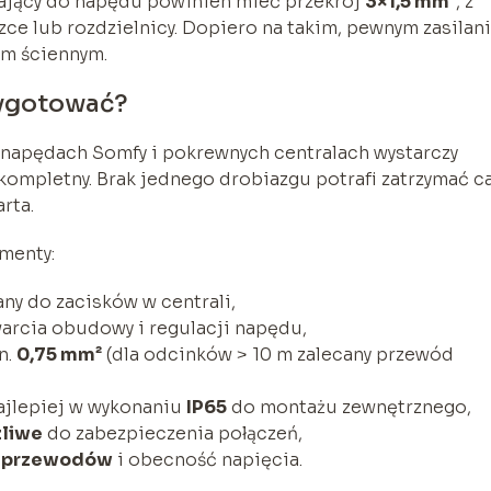
lający do napędu powinien mieć przekrój
3×1,5 mm²
, z
ce lub rozdzielnicy. Dopiero na takim, pewnym zasilan
em ściennym.
zygotować?
napędach Somfy i pokrewnych centralach wystarczy
kompletny. Brak jednego drobiazgu potrafi zatrzymać ca
rta.
menty:
ny do zacisków w centrali,
rcia obudowy i regulacji napędu,
n.
0,75 mm²
(dla odcinków > 10 m zalecany przewód
ajlepiej w wykonaniu
IP65
do montażu zewnętrznego,
zliwe
do zabezpieczenia połączeń,
ć przewodów
i obecność napięcia.