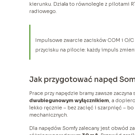
kierunku. Działa to równolegle z pilotami R
radiowego.
Impulsowe zwarcie zacisków COM i O/C w
przycisku na pilocie: każdy impuls zmien
Jak przygotować napęd Somf
Prace przy napędzie bramy zawsze zaczyna s
dwubiegunowym wyłącznikiem
, a dopie
lekko ręcznie – bez zacięć i szarpnięć – b
mechanicznych.
Dla napędów Somfy zalecany jest obwód zas