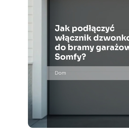
Jak podłączyć
włącznik dzwonk
do bramy garażo
Somfy?
Dom