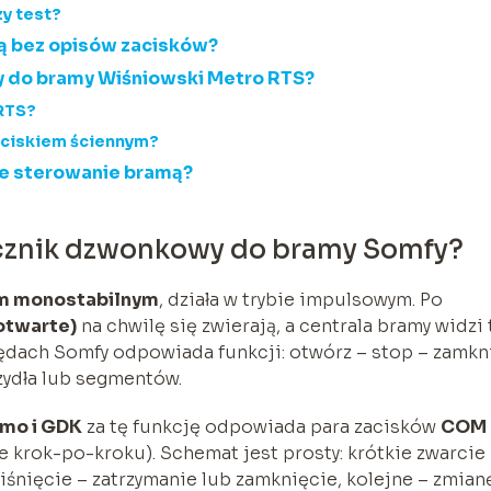
zy test?
lą bez opisów zacisków?
 do bramy Wiśniowski Metro RTS?
 RTS?
yciskiem ściennym?
ne sterowanie bramą?
łącznik dzwonkowy do bramy Somfy?
em monostabilnym
, działa w trybie impulsowym. Po
otwarte)
na chwilę się zwierają, a centrala bramy widzi 
pędach Somfy odpowiada funkcji: otwórz – stop – zamkni
rzydła lub segmentów.
imo i GDK
za tę funkcję odpowiada para zacisków
COM
e krok-po-kroku). Schemat jest prosty: krótkie zwarcie
nięcie – zatrzymanie lub zamknięcie, kolejne – zmian