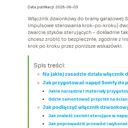
Data publikacji: 2026-06-03
Włącznik dzwonkowy do bramy garażowej S
impulsowe sterowania krok-po-kroku) dwo
zwarcie styków sterujących – dokładnie tak,
chcesz zrobić to bezpiecznie, zgodnie z in
krok po kroku przez poniższe wskazówki.
Spis treści:
Na jakiej zasadzie działa włączni
Jak przygotować napęd Somfy do p
Jakie narzędzia i materiały przygot
Gdzie zamontować przycisk na ścian
Jak podłączyć włącznik dzwonkowy
Jak znaleźć zaciski sterujące w nap
Jak poprowadzić przewód i wykonać