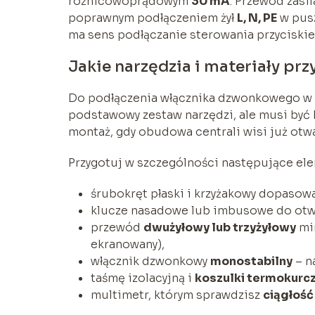
różnicowoprądowym
30 mA
. Przewód zasi
poprawnym podłączeniem żył
L, N, PE
w pusz
ma sens podłączanie sterowania przyciski
Jakie narzędzia i materiały pr
Do podłączenia włącznika dzwonkowego w 
podstawowy zestaw narzędzi, ale musi być 
montaż, gdy obudowa centrali wisi już otwa
Przygotuj w szczególności następujące ele
śrubokręt płaski i krzyżakowy dopasowa
klucze nasadowe lub imbusowe do otwa
przewód
dwużyłowy lub trzyżyłowy
mi
ekranowany),
włącznik dzwonkowy
monostabilny
– n
taśmę izolacyjną i
koszulki termokurc
multimetr, którym sprawdzisz
ciągłoś