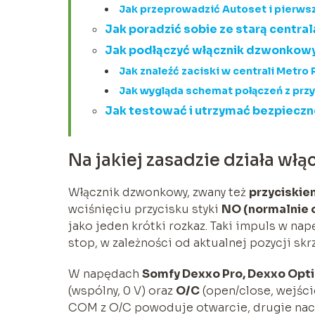
Jak przeprowadzić Autoset i pierws
Jak poradzić sobie ze starą centra
Jak podłączyć włącznik dzwonkowy
Jak znaleźć zaciski w centrali Metro
Jak wygląda schemat połączeń z prz
Jak testować i utrzymać bezpiecz
Na jakiej zasadzie działa w
Włącznik dzwonkowy, zwany też
przyciski
wciśnięciu przycisku styki
NO (normalnie 
jako jeden krótki rozkaz. Taki impuls w na
stop, w zależności od aktualnej pozycji sk
W napędach
Somfy Dexxo Pro, Dexxo Opt
(wspólny, 0 V) oraz
O/C
(open/close, wejści
COM z O/C powoduje otwarcie, drugie naciś