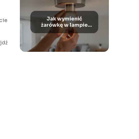
Jak wymienić
cie
żarówkę w lampie
sufitowej?
ejdź