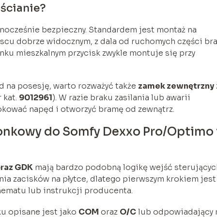
ścianie?
ednocześnie bezpieczny. Standardem jest montaż na
jscu dobrze widocznym, z dala od ruchomych części br
ynku mieszkalnym przycisk zwykle montuje się przy
d na posesję, warto rozważyć także
zamek zewnętrzny
 kat.
9012961
). W razie braku zasilania lub awarii
okować napęd i otworzyć bramę od zewnątrz.
onkowy do Somfy Dexxo Pro/Optimo 
oraz GDK
mają bardzo podobną logikę wejść sterującyc
nia zacisków na płytce, dlatego pierwszym krokiem jest
hematu lub instrukcji producenta.
u opisane jest jako
COM
oraz
O/C
lub odpowiadający