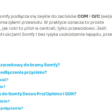
omfy podłącza się zwykle do zacisków
COM
i
O/C
(wejś
ma żyłami przewodu. W praktyce oznacza to proste
 jak robi to pilot w centrali, tylko przewodowo. Jeśli
strukcjami Somfy i bez ryzyka uszkodzenia napędu, prz
k dzwonkowy do bramy Somfy?
odłączenia przycisku?
ować?
ie?
 do Somfy Dexxo Pro/Optimo i GDK?
ędzie?
 połączenia?