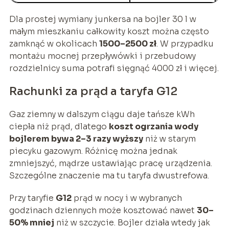
Dla prostej wymiany junkersa na bojler 30 l w
małym mieszkaniu całkowity koszt można często
zamknąć w okolicach
1500–2500 zł
. W przypadku
montażu mocnej przepływówki i przebudowy
rozdzielnicy suma potrafi sięgnąć 4000 zł i więcej.
Rachunki za prąd a taryfa G12
Gaz ziemny w dalszym ciągu daje tańsze kWh
ciepła niż prąd, dlatego
koszt ogrzania wody
bojlerem bywa 2–3 razy wyższy
niż w starym
piecyku gazowym. Różnicę można jednak
zmniejszyć, mądrze ustawiając pracę urządzenia.
Szczególne znaczenie ma tu taryfa dwustrefowa.
Przy taryfie
G12
prąd w nocy i w wybranych
godzinach dziennych może kosztować nawet
30–
50% mniej
niż w szczycie. Bojler działa wtedy jak