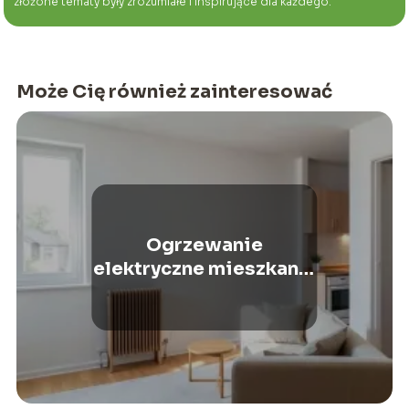
złożone tematy były zrozumiałe i inspirujące dla każdego.
Może Cię również zainteresować
Ogrzewanie
elektryczne mieszkania
50m2 – koszty i
opłacalność