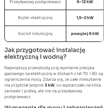
Przepływowy podgrzewacz
6–12 kW
Bojler elektryczny
1,5–2 kW
Kocioł indukcyjny
powyżej 6 kW
Jak przygotować instalację
elektryczną i wodną?
Największą przeszkodą przy wymianie piecyka
gazowego na elektryczny w blokach z lat 70. i 80. są
ograniczenia mocy. Zdarza się, że całe mieszkanie
ma przydział jedynie
3 kW
, co wystarczało na kilka
żarówek i pralkę, ale nie na przepływowy
podgrzewacz.
Wymagania dla mocy i zabezpieczeń