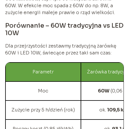
60W. W efekcie moc spada z 60W do np. 8W, a
zużycie energii maleje prawie o rząd wielkości.
Porównanie – 60W tradycyjna vs LED
10W
Dla przejrzystości zestawmy tradycyjną żarówkę
60W i LED 10W, świecące przez taki sam czas:
Parametr
Żarówka tradycyj
Moc
60W
(0,06 k
Zużycie przy 5 h/dzień (rok)
ok.
109,5 kW
Roczny koszt (0,85 zł/kWh)
ok.
93,1 zł