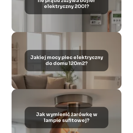
Ile prądu zużywa bojler
elektryczny 200l?
Jakiej mocy piec elektryczny
do domu 120m2?
Jak wymienić żarówkę w
lampie sufitowej?