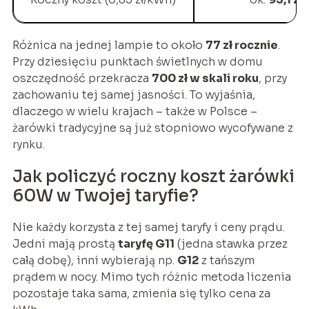
Różnica na jednej lampie to około
77 zł rocznie
.
Przy dziesięciu punktach świetlnych w domu
oszczędność przekracza
700 zł w skali roku
, przy
zachowaniu tej samej jasności. To wyjaśnia,
dlaczego w wielu krajach – także w Polsce –
żarówki tradycyjne są już stopniowo wycofywane z
rynku.
Jak policzyć roczny koszt żarówki
60W w Twojej taryfie?
Nie każdy korzysta z tej samej taryfy i ceny prądu.
Jedni mają prostą
taryfę G11
(jedna stawka przez
całą dobę), inni wybierają np.
G12
z tańszym
prądem w nocy. Mimo tych różnic metoda liczenia
pozostaje taka sama, zmienia się tylko cena za