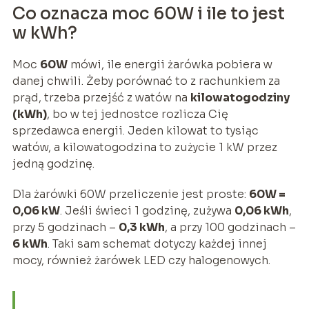
Co oznacza moc 60W i ile to jest
w kWh?
Moc
60W
mówi, ile energii żarówka pobiera w
danej chwili. Żeby porównać to z rachunkiem za
prąd, trzeba przejść z watów na
kilowatogodziny
(kWh)
, bo w tej jednostce rozlicza Cię
sprzedawca energii. Jeden kilowat to tysiąc
watów, a kilowatogodzina to zużycie 1 kW przez
jedną godzinę.
Dla żarówki 60W przeliczenie jest proste:
60W =
0,06 kW
. Jeśli świeci 1 godzinę, zużywa
0,06 kWh
,
przy 5 godzinach –
0,3 kWh
, a przy 100 godzinach –
6 kWh
. Taki sam schemat dotyczy każdej innej
mocy, również żarówek LED czy halogenowych.