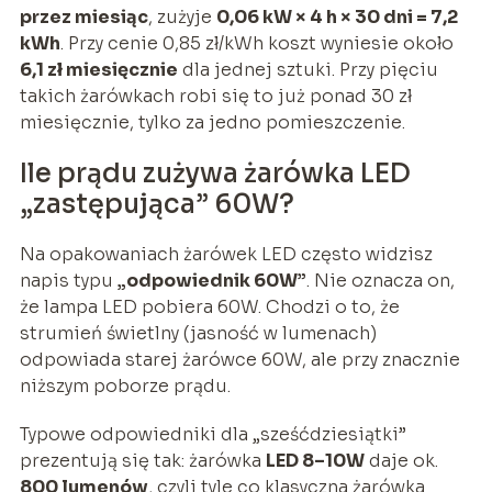
przez miesiąc
, zużyje
0,06 kW × 4 h × 30 dni = 7,2
kWh
. Przy cenie 0,85 zł/kWh koszt wyniesie około
6,1 zł miesięcznie
dla jednej sztuki. Przy pięciu
takich żarówkach robi się to już ponad 30 zł
miesięcznie, tylko za jedno pomieszczenie.
Ile prądu zużywa żarówka LED
„zastępująca” 60W?
Na opakowaniach żarówek LED często widzisz
napis typu
„odpowiednik 60W”
. Nie oznacza on,
że lampa LED pobiera 60W. Chodzi o to, że
strumień świetlny (jasność w lumenach)
odpowiada starej żarówce 60W, ale przy znacznie
niższym poborze prądu.
Typowe odpowiedniki dla „sześćdziesiątki”
prezentują się tak: żarówka
LED 8–10W
daje ok.
800 lumenów
, czyli tyle co klasyczna żarówka