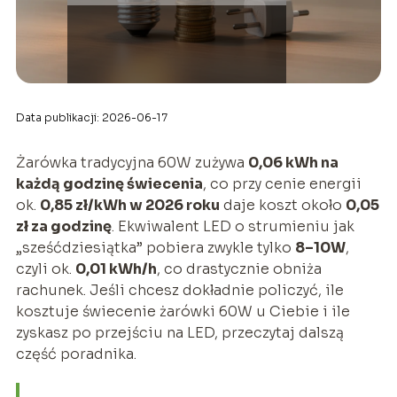
Data publikacji: 2026-06-17
Żarówka tradycyjna 60W zużywa
0,06 kWh na
każdą godzinę świecenia
, co przy cenie energii
ok.
0,85 zł/kWh w 2026 roku
daje koszt około
0,05
zł za godzinę
. Ekwiwalent LED o strumieniu jak
„sześćdziesiątka” pobiera zwykle tylko
8–10W
,
czyli ok.
0,01 kWh/h
, co drastycznie obniża
rachunek. Jeśli chcesz dokładnie policzyć, ile
kosztuje świecenie żarówki 60W u Ciebie i ile
zyskasz po przejściu na LED, przeczytaj dalszą
część poradnika.