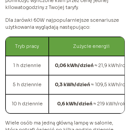
pomnożyć wyliczone kWh przez cenę jednej
kilowatogodziny z Twojej taryfy.
Dla żarówki 60W najpopularniejsze scenariusze
użytkowania wyglądają następująco:
Tryb pracy
Zużycie energii
1 h dziennie
0,06 kWh/dzień
≈ 21,9 kWh/rok
5 h dziennie
0,3 kWh/dzień
≈ 109,5 kWh/rok
10 h dziennie
0,6 kWh/dzień
≈ 219 kWh/rok
Wiele osób ma jedną główną lampę w salonie,
która potrafi świecić po kilka godzin dziennie