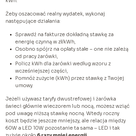
kWh.
Żeby oszacować realny wydatek, wykonaj
następujące działania:
Sprawdź na fakturze dokładną stawkę za
energię czynną w zł/kWh,
Osobno spójrz na opłaty stałe – one nie zależą
od pracy żarówki,
Policz kWh dla żarówki według wzoru z
wcześniejszej części,
Pomnóż zużycie (kWh) przez stawkę z Twojej
umowy.
Jeżeli używasz taryfy dwustrefowej i żarówka
świeci głównie wieczorem lub nocą, możesz wziąć
pod uwagę niższą stawkę nocną. Wtedy roczny
koszt będzie jeszcze mniejszy, ale relacja między
60W a LED 10W pozostanie ta sama – LED i tak
zużyje około
6 razy mniej energii
.