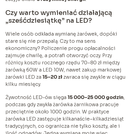
Czy warto wymieniać działającą
„sześćdziesiątkę” na LED?
Wiele osób odkłada wymianę żarówek, dopóki
stare się nie przepalą. Czy to ma sens
ekonomiczny? Policzenie progu opłacalności
zajmuje chwilę, a potrafi otworzyć oczy. Przy
różnicy kosztu rocznego rzędu 70–80 zł między
żarówką 60W a LED 10W, nawet zakup markowej
żarówki LED za
15–20 zł
zwraca się zwykle w ciągu
kilku miesięcy.
Żywotność LED-ów sięga
15 000–25 000 godzin
,
podczas gdy zwykła żarówka żarnikowa pracuje
przeciętnie około 1000 godzin. W praktyce
żarówka LED zastępuje kilkanaście–kilkadziesiąt
tradycyjnych, co ogranicza nie tylko koszty, ale i
ilość odpadów. Jedna wymiana może więc