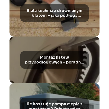
Biała kuchnia z drewnianym
blatem – jaka podłoga
będzie najlepsza?
Montaż listew
przypodłogowych – poradnik
krok po kroku
Ile kosztuje pompa ciepła z
montażem? Orientacyjna