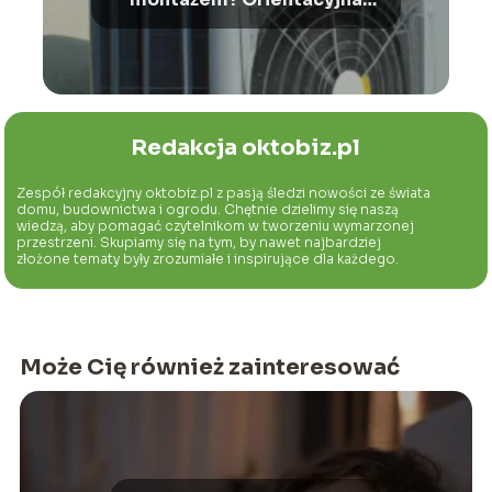
cena urządzenia i instalacji
Redakcja oktobiz.pl
Zespół redakcyjny oktobiz.pl z pasją śledzi nowości ze świata
domu, budownictwa i ogrodu. Chętnie dzielimy się naszą
wiedzą, aby pomagać czytelnikom w tworzeniu wymarzonej
przestrzeni. Skupiamy się na tym, by nawet najbardziej
złożone tematy były zrozumiałe i inspirujące dla każdego.
Może Cię również zainteresować