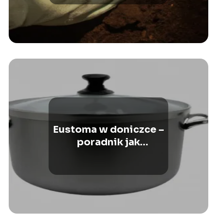
Eustoma w doniczce –
poradnik jak
pielęgnować i dbać o
roślinę?