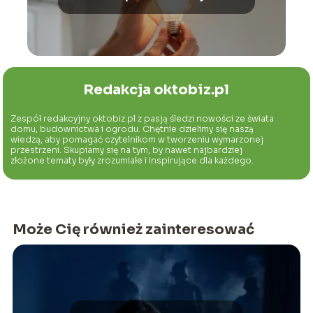
Redakcja oktobiz.pl
Zespół redakcyjny oktobiz.pl z pasją śledzi nowości ze świata
domu, budownictwa i ogrodu. Chętnie dzielimy się naszą
wiedzą, aby pomagać czytelnikom w tworzeniu wymarzonej
przestrzeni. Skupiamy się na tym, by nawet najbardziej
złożone tematy były zrozumiałe i inspirujące dla każdego.
Może Cię również zainteresować