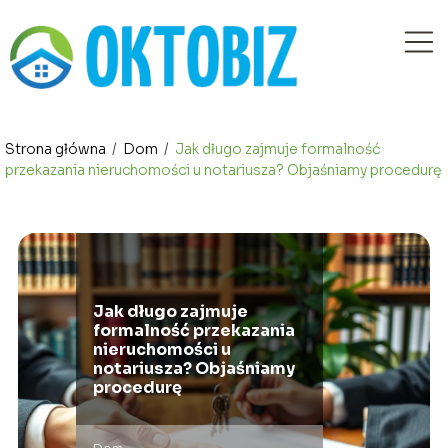
Strona główna
/
Dom
/
Jak długo zajmuje formalność
przekazania nieruchomości u notariusza? Objaśniamy procedurę
Jak długo zajmuje
formalność przekazania
nieruchomości u
notariusza? Objaśniamy
procedurę