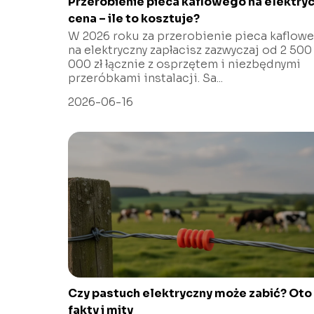
Przerobienie pieca kaflowego na elektry
cena – ile to kosztuje?
W 2026 roku za przerobienie pieca kaflow
na elektryczny zapłacisz zazwyczaj od 2 500
000 zł łącznie z osprzętem i niezbędnymi
przeróbkami instalacji. Sa...
2026-06-16
Czy pastuch elektryczny może zabić? Oto
fakty i mity