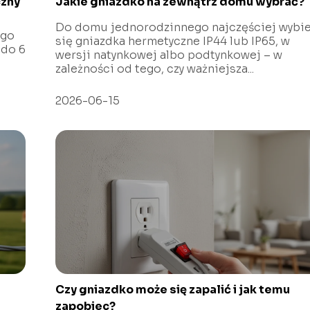
czny
Jakie gniazdko na zewnątrz domu wybrać?
Do domu jednorodzinnego najczęściej wybi
ego
się gniazdka hermetyczne IP44 lub IP65, w
 do 6
wersji natynkowej albo podtynkowej – w
zależności od tego, czy ważniejsza...
2026-06-15
Czy gniazdko może się zapalić i jak temu
zapobiec?