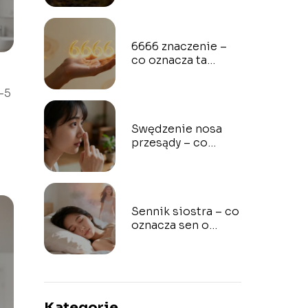
6666 znaczenie –
co oznacza ta
liczba w
numerologii?
–5
Swędzenie nosa
przesądy – co
oznacza i jak je
interpretować?
Sennik siostra – co
oznacza sen o
siostrze?
Kategorie