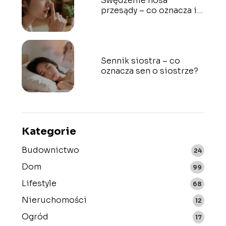
Swędzenie nosa
przesądy – co oznacza i
jak je interpretować?
Sennik siostra – co
oznacza sen o siostrze?
Kategorie
Budownictwo
24
Dom
99
Lifestyle
68
Nieruchomości
12
Ogród
17