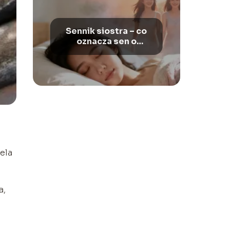
Sennik siostra – co
oznacza sen o
siostrze?
ela
a,