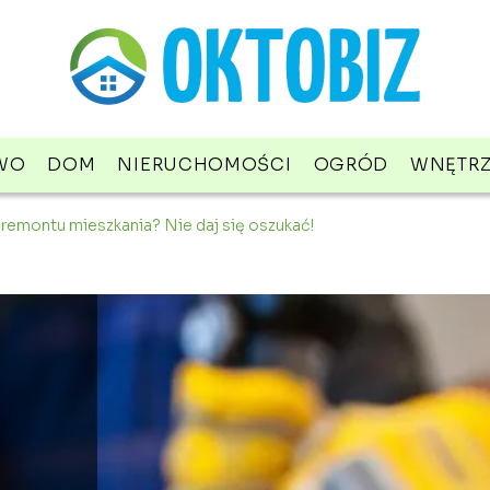
WO
DOM
NIERUCHOMOŚCI
OGRÓD
WNĘTR
remontu mieszkania? Nie daj się oszukać!