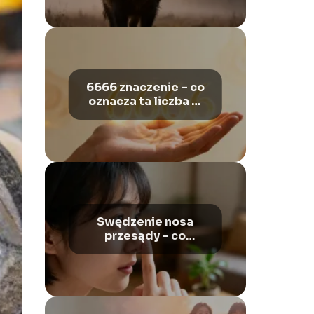
6666 znaczenie – co
oznacza ta liczba w
numerologii?
Swędzenie nosa
przesądy – co
oznacza i jak je
interpretować?