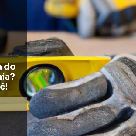
a do
nia?
ć!