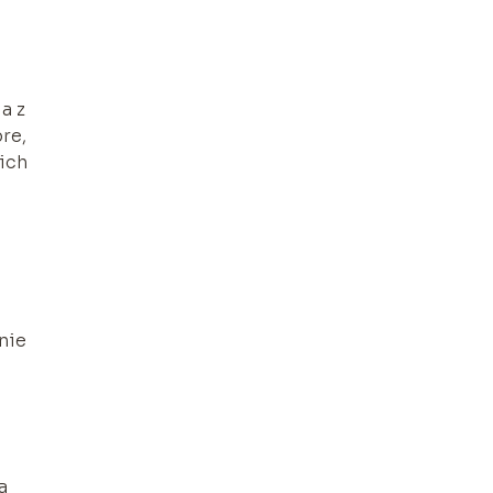
a z
re,
ich
nie
a