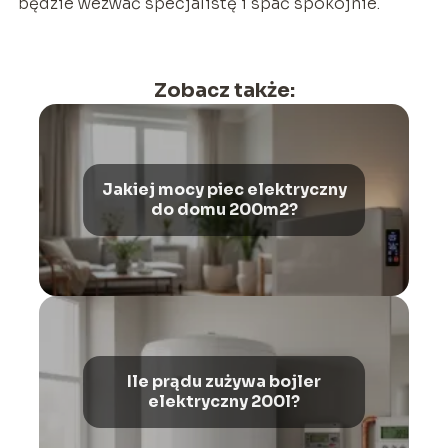
będzie wezwać specjalistę i spać spokojnie.
Zobacz także:
Jakiej mocy piec elektryczny
do domu 200m2?
Ile prądu zużywa bojler
elektryczny 200l?