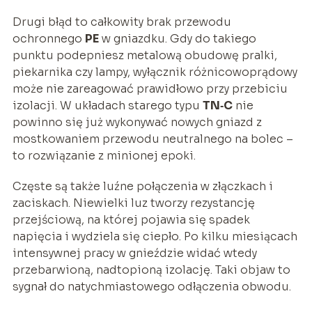
Drugi błąd to całkowity brak przewodu
ochronnego
PE
w gniazdku. Gdy do takiego
punktu podepniesz metalową obudowę pralki,
piekarnika czy lampy, wyłącznik różnicowoprądowy
może nie zareagować prawidłowo przy przebiciu
izolacji. W układach starego typu
TN‑C
nie
powinno się już wykonywać nowych gniazd z
mostkowaniem przewodu neutralnego na bolec –
to rozwiązanie z minionej epoki.
Częste są także luźne połączenia w złączkach i
zaciskach. Niewielki luz tworzy rezystancję
przejściową, na której pojawia się spadek
napięcia i wydziela się ciepło. Po kilku miesiącach
intensywnej pracy w gnieździe widać wtedy
przebarwioną, nadtopioną izolację. Taki objaw to
sygnał do natychmiastowego odłączenia obwodu.