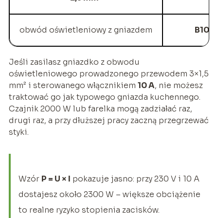
obwód oświetleniowy z gniazdem
B10
, 
Jeśli zasilasz gniazdko z obwodu
oświetleniowego prowadzonego przewodem 3×1,5
mm² i sterowanego włącznikiem
10 A
, nie możesz
traktować go jak typowego gniazda kuchennego.
Czajnik 2000 W lub farelka mogą zadziałać raz,
drugi raz, a przy dłuższej pracy zaczną przegrzewać
styki.
Wzór
P = U × I
pokazuje jasno: przy 230 V i 10 A
dostajesz około 2300 W – większe obciążenie
to realne ryzyko stopienia zacisków.