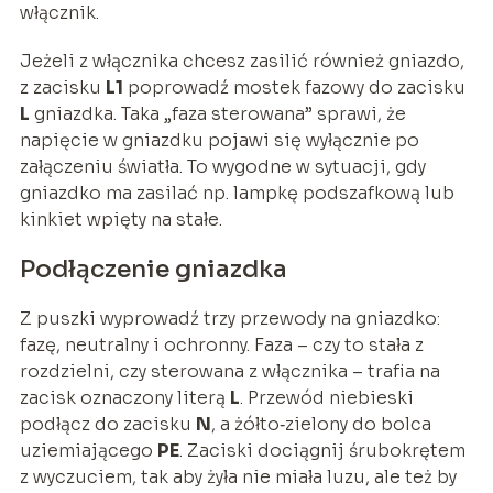
włącznik.
Jeżeli z włącznika chcesz zasilić również gniazdo,
z zacisku
L1
poprowadź mostek fazowy do zacisku
L
gniazdka. Taka „faza sterowana” sprawi, że
napięcie w gniazdku pojawi się wyłącznie po
załączeniu światła. To wygodne w sytuacji, gdy
gniazdko ma zasilać np. lampkę podszafkową lub
kinkiet wpięty na stałe.
Podłączenie gniazdka
Z puszki wyprowadź trzy przewody na gniazdko:
fazę, neutralny i ochronny. Faza – czy to stała z
rozdzielni, czy sterowana z włącznika – trafia na
zacisk oznaczony literą
L
. Przewód niebieski
podłącz do zacisku
N
, a żółto‑zielony do bolca
uziemiającego
PE
. Zaciski dociągnij śrubokrętem
z wyczuciem, tak aby żyła nie miała luzu, ale też by