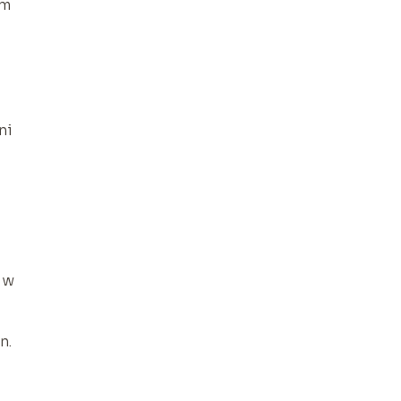
ym
ni
,
 w
n.