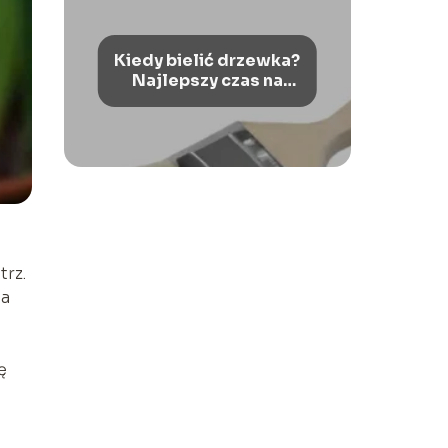
Kiedy bielić drzewka?
Najlepszy czas na
wybielanie drzew
trz.
na
ę