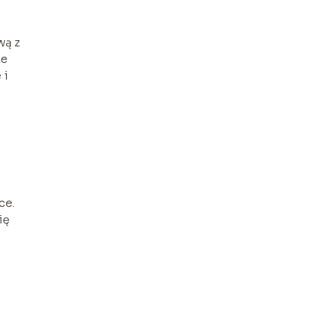
wą z
ze
 i
ce.
ię