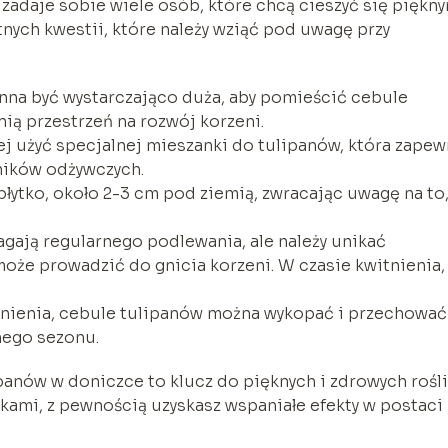
 zadaje sobie wiele osób, które chcą cieszyć się piękn
tnych kwestii, które należy wziąć pod uwagę przy
na być wystarczająco duża, aby pomieścić cebule
ą przestrzeń na rozwój korzeni.
j użyć specjalnej mieszanki do tulipanów, która zapew
ników odżywczych.
płytko, około 2-3 cm pod ziemią, zwracając uwagę na to
gają regularnego podlewania, ale należy unikać
że prowadzić do gnicia korzeni. W czasie kwitnienia,
nienia, cebule tulipanów można wykopać i przechować
nego sezonu.
panów w doniczce to klucz do pięknych i zdrowych rośli
ami, z pewnością uzyskasz wspaniałe efekty w postaci