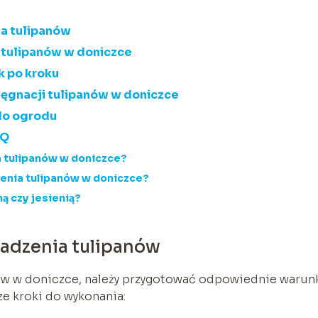
ia tulipanów
tulipanów w doniczce
k po kroku
ęgnacji tulipanów w doniczce
 do ogrodu
AQ
a tulipanów w doniczce?
zenia tulipanów w doniczce?
ą czy jesienią?
sadzenia tulipanów
ów w doniczce, należy przygotować odpowiednie warun
sze kroki do wykonania: