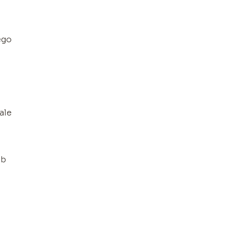
ego
ale
ub