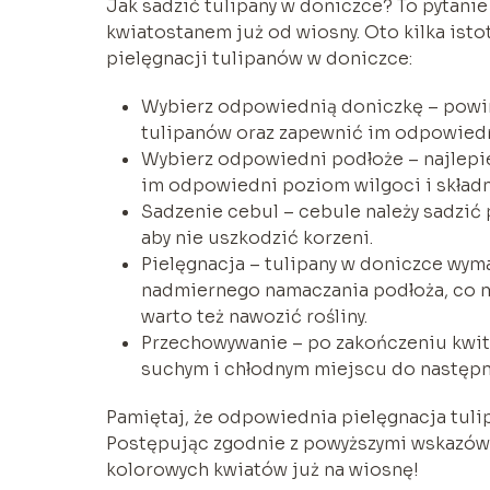
Jak sadzić tulipany w doniczce? To pytanie
kwiatostanem już od wiosny. Oto kilka isto
pielęgnacji tulipanów w doniczce:
Wybierz odpowiednią doniczkę – powin
tulipanów oraz zapewnić im odpowiedni
Wybierz odpowiedni podłoże – najlepie
im odpowiedni poziom wilgoci i skład
Sadzenie cebul – cebule należy sadzić 
aby nie uszkodzić korzeni.
Pielęgnacja – tulipany w doniczce wyma
nadmiernego namaczania podłoża, co mo
warto też nawozić rośliny.
Przechowywanie – po zakończeniu kwit
suchym i chłodnym miejscu do następ
Pamiętaj, że odpowiednia pielęgnacja tuli
Postępując zgodnie z powyższymi wskazówk
kolorowych kwiatów już na wiosnę!