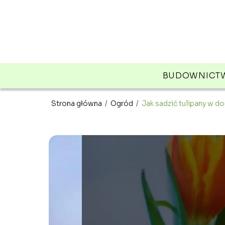
BUDOWNICT
Strona główna
/
Ogród
/
Jak sadzić tulipany w d