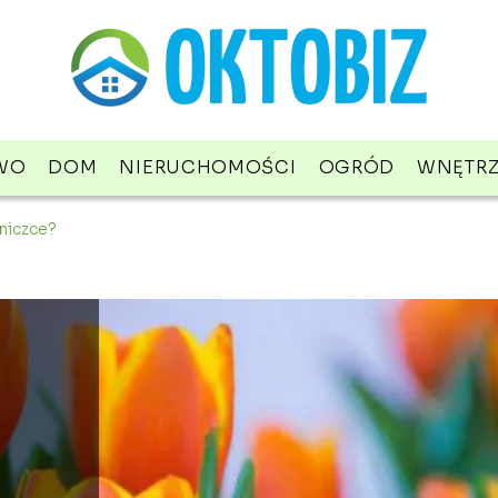
WO
DOM
NIERUCHOMOŚCI
OGRÓD
WNĘTR
oniczce?