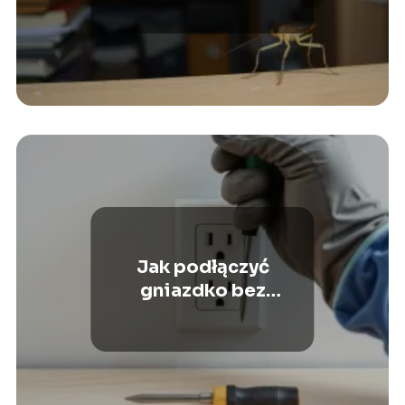
domowe sposoby
Jak podłączyć
gniazdko bez
uziemienia? Krok po
kroku