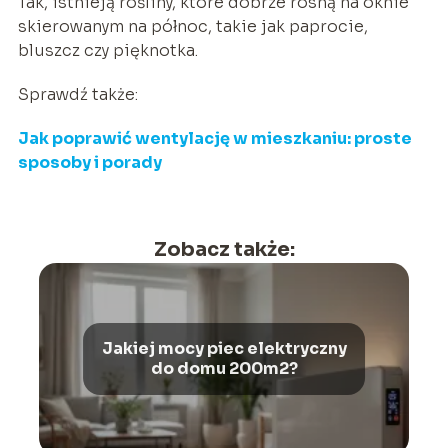
Tak, istnieją rośliny, które dobrze rosną na oknie
skierowanym na północ, takie jak paprocie,
bluszcz czy pięknotka.
Sprawdź także:
Jak poprawić wentylację w mieszkaniu: proste
sposoby i porady
Zobacz także:
Jakiej mocy piec elektryczny
do domu 200m2?